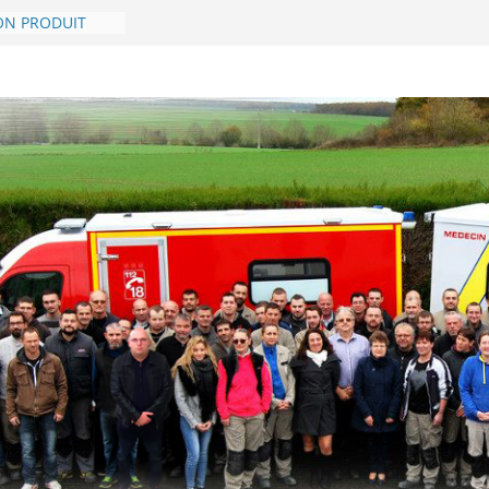
t tristesse que
e décès de
ue ALAIN
ON PRODUIT
if collaborent
conditions de