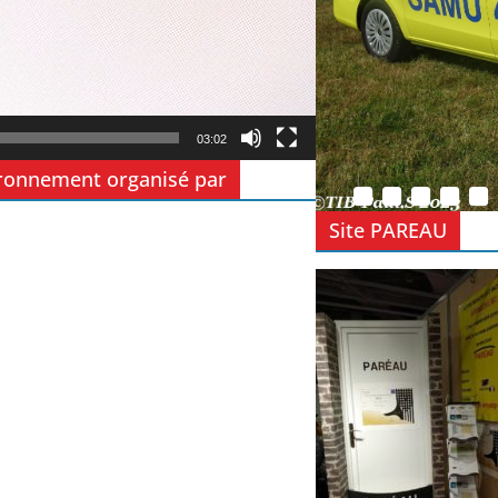
03:02
vironnement organisé par
Site PAREAU