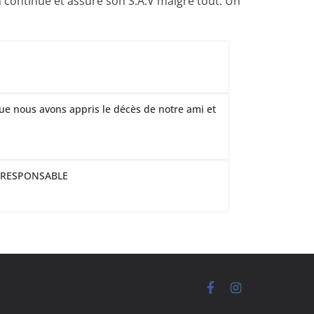
n continue et assuré son S.A.V malgré tout. Un
que nous avons appris le décès de notre ami et
 RESPONSABLE