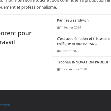
sur notre territoire touché , doit continuer sa production e
ouement et professionnalisme.
Panneau sandwich
14 février 2024
borent pour
C’est avec émotion et tristesse 
ravail
collègue ALAIN HARANG
2 février 2022
Trophée INNOVATION PRODUIT
23 septembre 2020
dPress
.