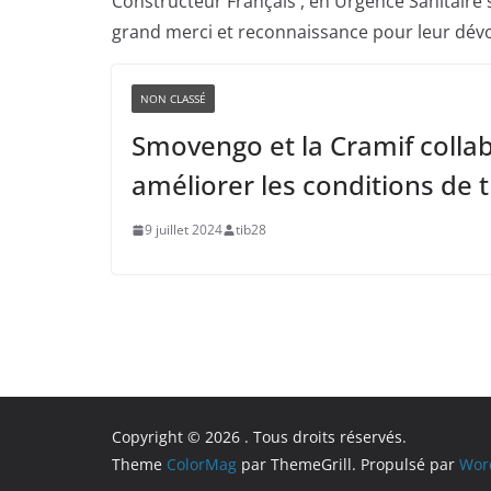
Constructeur Français , en Urgence Sanitaire 
grand merci et reconnaissance pour leur dév
NON CLASSÉ
Smovengo et la Cramif colla
améliorer les conditions de t
9 juillet 2024
tib28
Copyright © 2026
. Tous droits réservés.
Theme
ColorMag
par ThemeGrill. Propulsé par
Wor