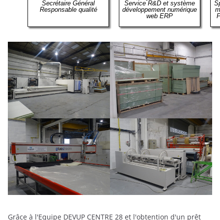
Secrétaire Général
Service R&D et système
Sp
Responsable qualité
développement numérique
m
web ERP
P
Grâce à l'Equipe DEVUP CENTRE 28 et l'obtention d'un prêt