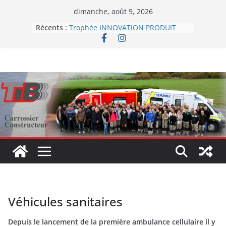
Passer
dimanche, août 9, 2026
au
Récents :
Trophée INNOVATION PRODUIT
contenu
RESPONSABLE
Smovengo et la Cramif collaborent
pour améliorer les conditions de
travail
Panneau sandwich
C’est avec émotion et tristesse que
nous avons appris le décès de
notre ami et collègue ALAIN
HARANG
Véhicules sanitaires
Depuis le lancement de la première ambulance cellulaire il y